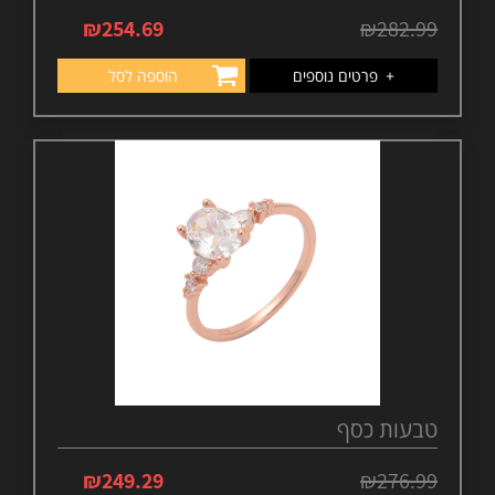
₪
254.69
₪
282.99
+
פרטים נוספים
הוספה לסל
טבעות כסף
₪
249.29
₪
276.99