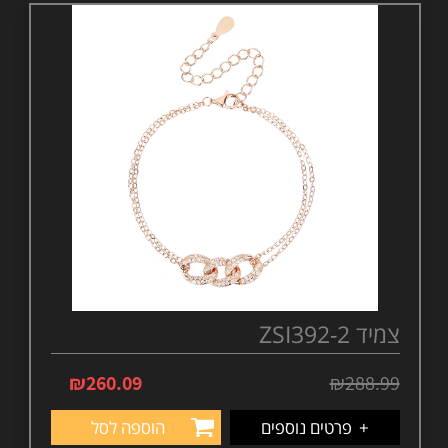
צמיד ZSI392-2
₪
260.09
₪
288.99
+
פרטים נוספים
הוספה לסל