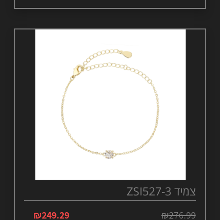
צמיד ZSI527-3
₪
249.29
₪
276.99