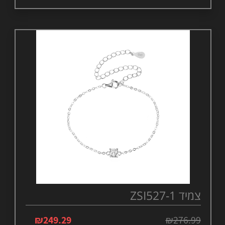
צמיד ZSI527-1
₪
249.29
₪
276.99