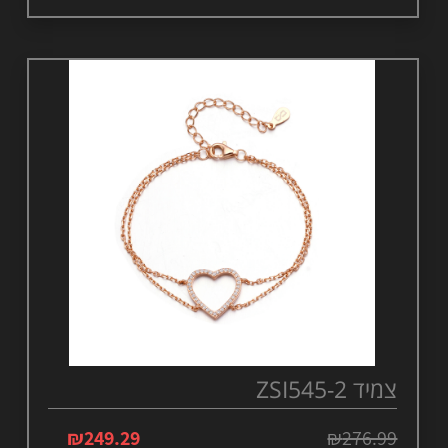
צמיד ZSI545-2
₪
249.29
₪
276.99