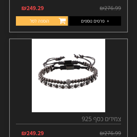
₪
249.29
₪
276.99
+
פרטים נוספים
הוספה לסל
צמידים כסף 925
₪
249.29
₪
276.99