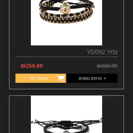
צמיד YSI092
₪
254.69
₪
282.99
+
פרטים נוספים
הוספה לסל