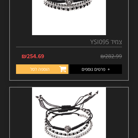
צמיד YSI095
₪
254.69
₪
282.99
+
פרטים נוספים
הוספה לסל