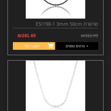
שרשרת ESI198-1 3mm 50cm
₪
281.69
₪
312.99
+
פרטים נוספים
הוספה לסל