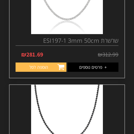
שרשרת ESI197-1 3mm 50cm
₪
281.69
₪
312.99
+
פרטים נוספים
הוספה לסל