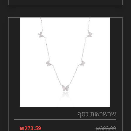
שרשראות כסף
₪
273.59
₪
303.99