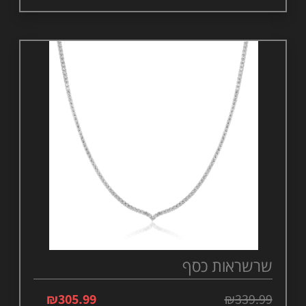
שרשראות כסף
₪
305.99
₪
339.99