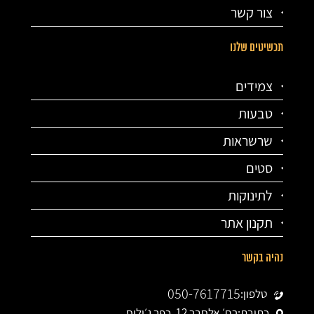
צור קשר
תכשיטים שלנו
צמידים
טבעות
שרשראות
סטים
לתינוקות
תקנון אתר
נהיה בקשר
050-7617715
טלפון:
כתובת:
רח׳ אלסבר 12, כפר ג׳וליס