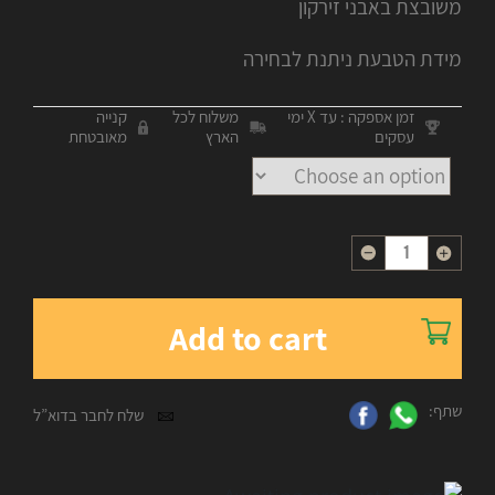
משובצת באבני זירקון
מידת הטבעת ניתנת לבחירה
זמן אספקה : עד X ימי
משלוח לכל
קנייה
עסקים
הארץ
מאובטחת
Quantity
Add to cart
שתף:
שלח לחבר בדוא”ל