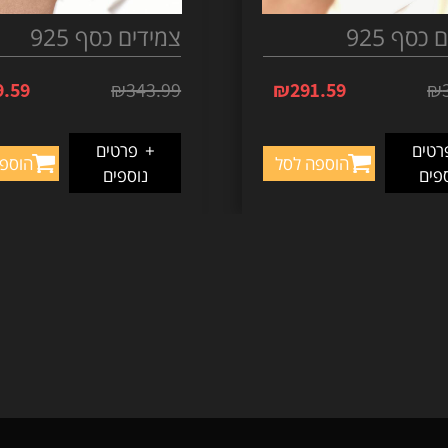
כסף 925
צמידים כסף 925
9.59
₪
343.99
₪
291.59
₪
טים
+
פרטים
הוספה לסל
הוספ
פים
נוספים