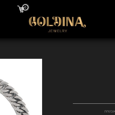
0
אובטחת