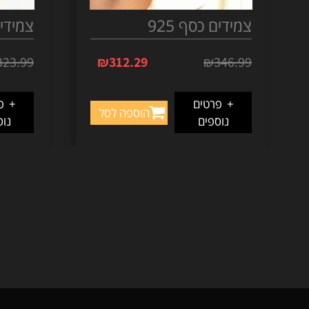
צמידים כסף 925
צמידים 
323.99
₪
312.29
₪
346.99
+
פרטים
+
פר
הוספה לסל
נוספים
נוס