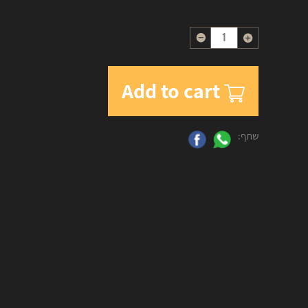
Quantity
Add to cart
שתף: