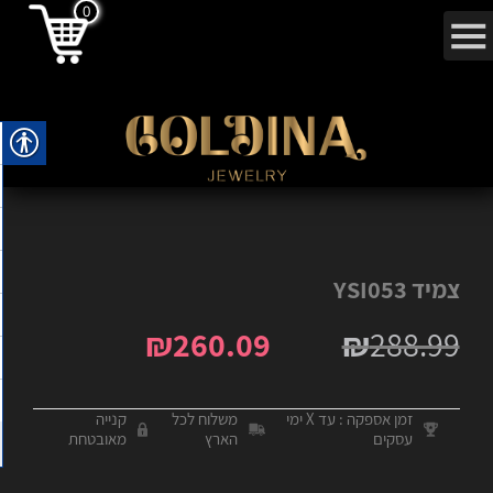
0
צמיד YSI053
₪
260.09
₪
288.99
זמן אספקה : עד X ימי
משלוח לכל
קנייה
עסקים
הארץ
מאובטחת