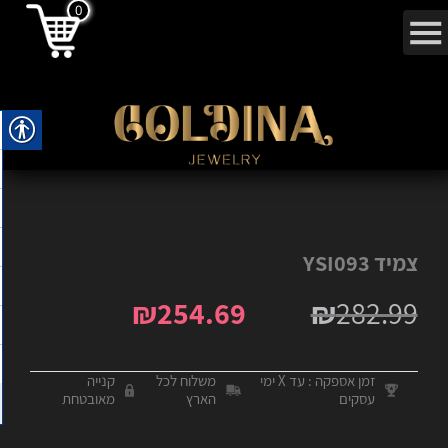
0
צמיד YSI093
₪
254.69
₪
282.99
זמן אספקה : עד X ימי
משלוח לכל
קנייה
עסקים
הארץ
מאובטחת