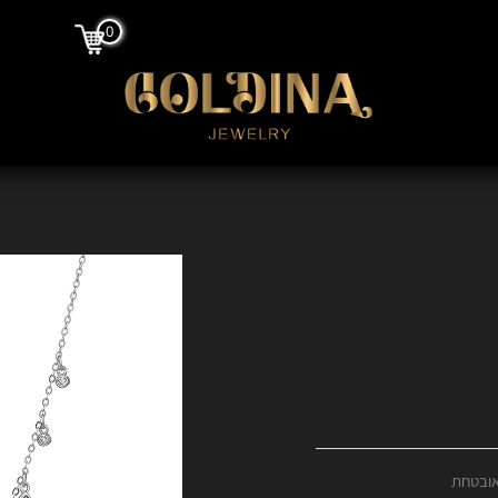
0
אובטחת