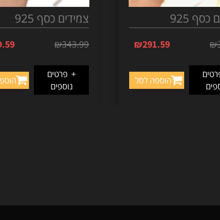
כסף 925
צמידים כסף 925
9.59
₪
343.99
₪
291.59
₪
טים
+
פרטים
הוספה לסל
הוספ
פים
נוספים