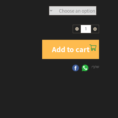
Quantity
Add to cart
שתף: