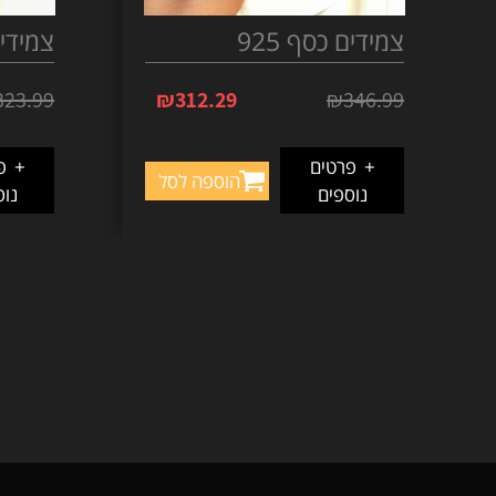
צמידים כסף 925
צמידים 
323.99
₪
312.29
₪
346.99
+
פרטים
+
פר
הוספה לסל
נוספים
נוס