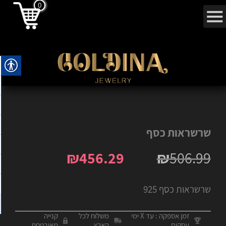
0
שרשראות כסף
₪
456.29
₪
506.99
שרשראות כסף 925
זמן אספקה : עד X ימי
משלוח לכל
קנייה
עסקים
הארץ
מאובטחת