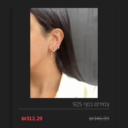
צמידים כסף 925
₪
312.29
₪
346.99