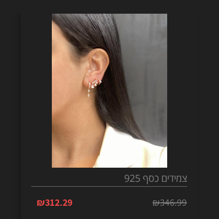
צמידים כסף 925
₪
312.29
₪
346.99