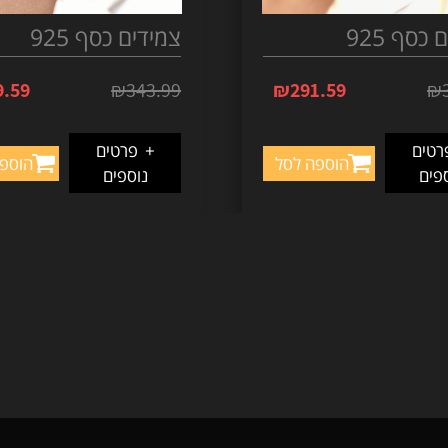
כסף 925
צמידים כסף 925
9.59
₪
343.99
₪
291.59
₪
טים
+
פרטים
הוספה לסל
הוספ
פים
נוספים