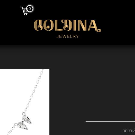
0
אובטחת