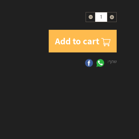
Quantity
Add to cart
שתף: