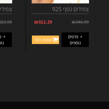
צמידים כסף 925
צמידים 
323.99
₪
312.29
₪
346.99
+
פרטים
+
פר
הוספה לסל
נוספים
נוס