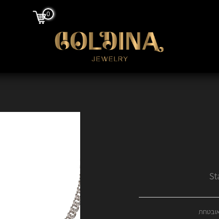
0
אובטחת