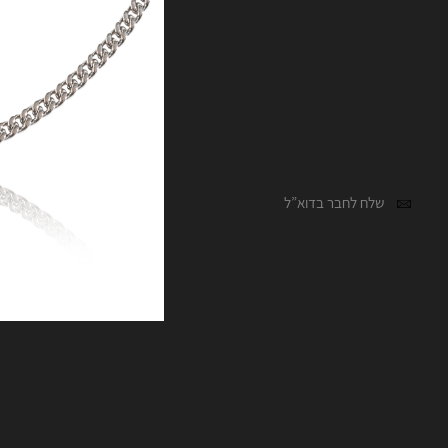
שלח לחבר בדוא”ל