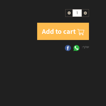
Quantity
Add to cart
שתף: