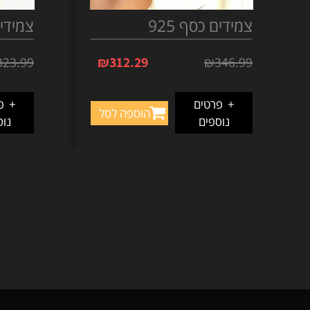
צמידים כסף 925
צמידים 
323.99
₪
312.29
₪
346.99
+
פרטים
+
פר
הוספה לסל
נוספים
נוס