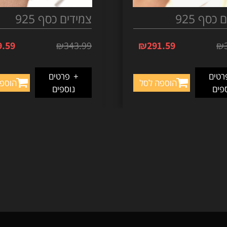
כסף 925
צמידים כסף 925
9.59
₪
343.99
₪
291.59
₪
טים
+
פרטים
הוספה לסל
הוספ
פים
נוספים